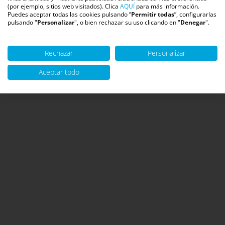
(por ejemplo, sitios web visitados). Clica
AQUÍ
para más información.
Puedes aceptar todas las cookies pulsando ‘’
Permitir todas
”, configurarlas
pulsando "
Personalizar
", o bien rechazar su uso clicando en "
Denegar
".
Rechazar
Personalizar
Aceptar todo