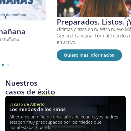
Preparados. Listos. ¡Ya!
Últimas plazas en nuestro nuevo Máster en Psicología
General Sanitaria. Fórmate con los mejores profesionales
en activo.
Quiero más información
Nuestros
casos de
éxito
El caso de Alberto
Los miedos de los niños
Alberto es un niño de once años de edad cuyos padres
estaban muy preocupados por los miedos que
manifestaba. Cuando...