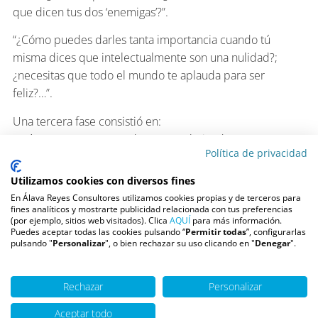
que dicen tus dos ‘enemigas’?”.
“¿Cómo puedes darles tanta importancia cuando tú
misma dices que intelectualmente son una nulidad?;
¿necesitas que todo el mundo te aplauda para ser
feliz?…”.
Una tercera fase consistió en:
“¿Tú crees que eres un desastre trabajando?”.
Política de privacidad
“¿Piensas que tienen razón cuando dicen que eres una
trepa y una mala compañera?”.
Utilizamos cookies con diversos fines
“¿Los que te valoran son estúpidos o eres tú la
En Álava Reyes Consultores utilizamos cookies propias y de terceros para
engreída?…”.
fines analíticos y mostrarte publicidad relacionada con tus preferencias
(por ejemplo, sitios web visitados). Clica
AQUÍ
para más información.
Puedes aceptar todas las cookies pulsando ‘’
Permitir todas
”, configurarlas
Llegó un momento en que Beatriz se dio cuenta de que
pulsando "
Personalizar
", o bien rechazar su uso clicando en "
Denegar
".
era imposible, absolutamente imposible, pretender caer
bien a todo el mundo, y que su vida sería lamentable si su
Rechazar
Personalizar
felicidad dependía del criterio o la opinión que pudieran
tener personas como las protagonistas de su historia. No
Aceptar todo