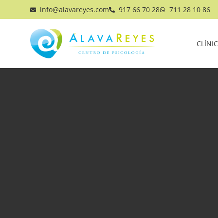
info@alavareyes.com
917 66 70 28
711 28 10 86
CLÍNI