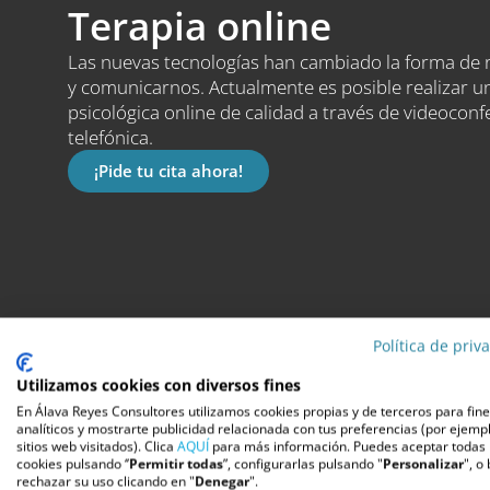
Terapia online
Las nuevas tecnologías han cambiado la forma de 
y comunicarnos. Actualmente es posible realizar u
psicológica online de calidad a través de videoconfe
telefónica.
¡Pide tu cita ahora!
Política de priv
Utilizamos cookies con diversos fines
En Álava Reyes Consultores utilizamos cookies propias y de terceros para fin
analíticos y mostrarte publicidad relacionada con tus preferencias (por ejempl
sitios web visitados). Clica
AQUÍ
para más información. Puedes aceptar todas 
cookies pulsando ‘’
Permitir todas
”, configurarlas pulsando "
Personalizar
", o
rechazar su uso clicando en "
Denegar
".