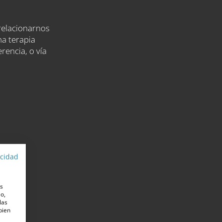
relacionarnos
na terapia
rencia, o vía
acidad
es
o,
las
 bien