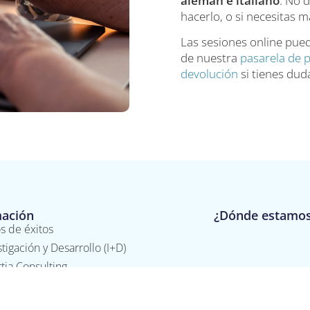
alemán e italiano
. No 
hacerlo, o si necesitas 
Las sesiones online pue
de nuestra
pasarela de 
devolución
si tienes dud
mación
¿Dónde estamo
s de éxitos
stigación y Desarrollo (I+D)
tia Consulting
ación Álava Reyes (FUDEPI)
ituto de Bienestar