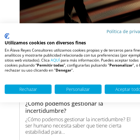
Política de priv
Utilizamos cookies con diversos fines
En Álava Reyes Consultores utilizamos cookies propias y de terceros para fin
analíticos y mostrarte publicidad relacionada con tus preferencias (por ejempl
sitios web visitados). Clica
AQUÍ
para más información. Puedes aceptar todas 
cookies pulsando ‘’
Permitir todas
”, configurarlas pulsando "
Personalizar
", o
rechazar su uso clicando en "
Denegar
".
Rechazar
Personalizar
Aceptar tod
4 agosto, 2026
¿Cómo podemos gestionar la
incertidumbre?
¿Cómo podemos gestionar la incertidumbre? El
ser humano necesita saber que tiene cierta
estabilidad para...