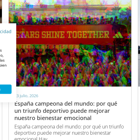
acidad
es
o,
las
 bien
o
23 julio, 2026
España campeona del mundo: por qué
un triunfo deportivo puede mejorar
nuestro bienestar emocional
España campeona del mundo: por qué un triunfo
deportivo puede mejorar nuestro bienestar
emocional Hay...