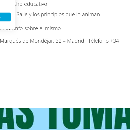
 del hecho educativo
e La Salle y los principios que lo animan
o
y más info sobre el mismo
/ Marqués de Mondéjar, 32 – Madrid · Télefono +34