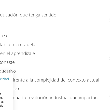
educación que tenga sentido.
a ser
tar con la escuela
 en el aprendizaje
 soñaste
ducativo
acidad
centro frente a la complejidad del contexto actual
educativo
es
 de la cuarta revolución industrial que impactan
o,
las
 bien