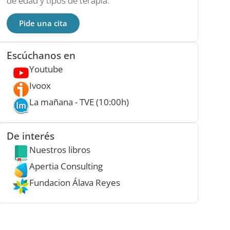
de edad y tipos de terapia.
Pide una cita
Escúchanos en
Youtube
Ivoox
La mañana - TVE (10:00h)
De interés
Nuestros libros
Apertia Consulting
Fundacion Álava Reyes