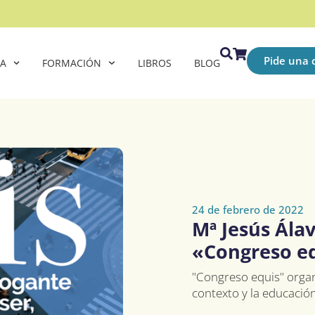
Pide una c
CA
FORMACIÓN
LIBROS
BLOG
24 de febrero de 2022
Mª Jesús Álav
«Congreso eq
"Congreso equis" organi
contexto y la educació