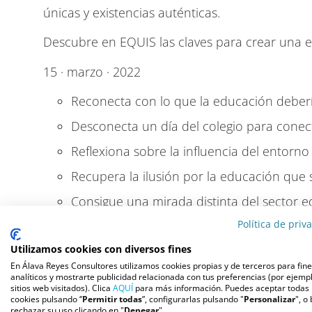
únicas y existencias auténticas.
Descubre en EQUIS las claves para crear una 
15 · marzo · 2022
Reconecta con lo que la educación deberí
Desconecta un día del colegio para conec
Reflexiona sobre la influencia del entorno
Recupera la ilusión por la educación que
Consigue una mirada distinta del sector e
Política de priv
Reposiciona la identidad educativa de tu 
Utilizamos cookies con diversos fines
Rompe esquemas y reenfoca tu proyecto 
En Álava Reyes Consultores utilizamos cookies propias y de terceros para fin
Comparte con otros educadores las claves
analíticos y mostrarte publicidad relacionada con tus preferencias (por ejempl
sitios web visitados). Clica
AQUÍ
para más información. Puedes aceptar todas 
de lleno en la escuela
cookies pulsando ‘’
Permitir todas
”, configurarlas pulsando "
Personalizar
", o
rechazar su uso clicando en "
Denegar
".