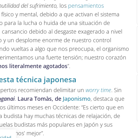
nutilidad del sufrimiento,
los
pensamientos
sico y mental, debido a que activan el sistema
 para la lucha o huida de una situación de
el cansancio debido al desgaste exagerado a nivel
quico y un desplome enorme de nuestro control
ndo vueltas a algo que nos preocupa, el organismo
erimentamos una fuerte tensión; nuestro corazón
os literalmente agotados
”.
n esta técnica japonesa
 expertos recomiendan delimitar un
worry time
. Sin
oganai
.
Laura Tomàs, de
Japonismo
, destaca que
s últimos meses en Occidente: “Es cierto que en
a budista hay muchas técnicas de relajación, de
scuelas budistas más populares en Japón y sus
 ‘fluimos’ mejor”.
acidad