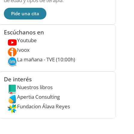
de edad y tipos de terapia.
Pide una cita
Escúchanos en
Youtube
Ivoox
La mañana - TVE (10:00h)
De interés
Nuestros libros
Apertia Consulting
Fundacion Álava Reyes