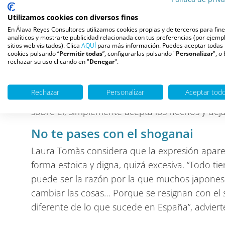
Según sus palabras,
“
shoganai
es básicamente 
Utilizamos cookies con diversos fines
que se usa cuando aceptamos algo que no pod
En Álava Reyes Consultores utilizamos cookies propias y de terceros para fin
analíticos y mostrarte publicidad relacionada con tus preferencias (por ejempl
nuestro control. Es algo que dicen cuando se r
sitios web visitados). Clica
AQUÍ
para más información. Puedes aceptar todas 
cookies pulsando ‘’
Permitir todas
”, configurarlas pulsando "
Personalizar
", o
vueltas a las cosas ni regodearnos en los aco
rechazar su uso clicando en "
Denegar
".
dejarlo pasar. ¿Has perdido el autobús? ¡
Shoga
¿Has metido la pata en el trabajo? ¡
Shoganai
! 
Rechazar
Personalizar
Aceptar tod
poder y no puedes hacer nada al respecto, a
sobre él; simplemente acepta los hechos y deja
No te pases con el shoganai
Laura Tomàs considera que la expresión apare
forma estoica y digna, quizá excesiva. “Todo ti
puede ser la razón por la que muchos japonese
cambiar las cosas… Porque se resignan con el
diferente de lo que sucede en España”, advierte