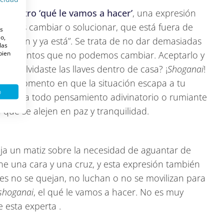
nuestro ‘qué le vamos a hacer’
, una expresión
emos cambiar o solucionar, que está fuera de
es
o,
esignan y ya está”. Se trata de no dar demasiadas
las
 bien
ntecimientos que no podemos cambiar. Aceptarlo y
nai
! ¿Olvidaste las llaves dentro de casa? ¡
Shoganai
!
En el momento en que la situación escapa a tu
o
bandona todo pensamiento adivinatorio o rumiante
 que se alejen en paz y tranquilidad.
ja un matiz sobre la necesidad de aguantar de
ene una cara y una cruz, y esta expresión también
s no se quejan, no luchan o no se movilizan para
shoganai
, el qué le vamos a hacer. No es muy
 esta experta .