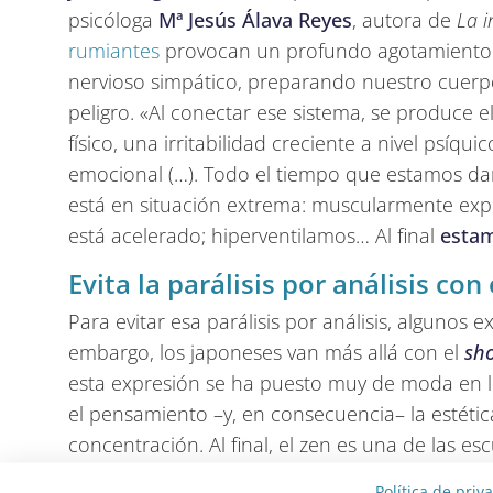
psicóloga
Mª Jesús Álava Reyes
, autora de
La i
rumiantes
provocan un profundo agotamiento fí
nervioso simpático, preparando nuestro cuerpo
peligro. «Al conectar ese sistema, se produce 
físico, una irritabilidad creciente a nivel psí
emocional (…). Todo el tiempo que estamos da
está en situación extrema: muscularmente exp
está acelerado; hiperventilamos… Al final
estam
Evita la parálisis por análisis co
Para evitar esa parálisis por análisis, algunos
embargo, los japoneses van más allá con el
sh
esta expresión se ha puesto muy de moda en lo
el pensamiento –y, en consecuencia– la estétic
concentración. Al final, el zen es una de las e
enseñanzas nos permiten justamente sentir que
Política de priv