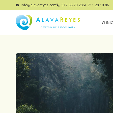
info@alavareyes.com
917 66 70 28
711 28 10 86
CLÍNI