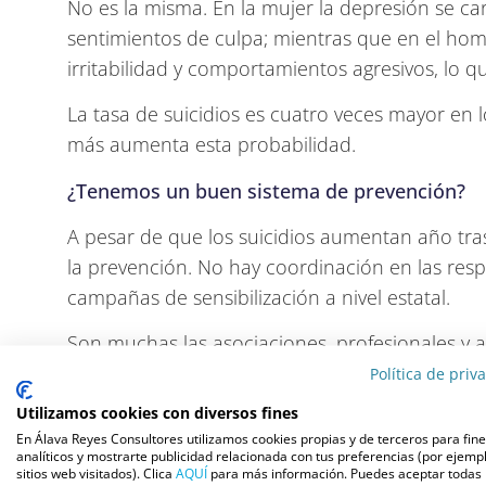
No es la misma. En la mujer la depresión se car
sentimientos de culpa; mientras que en el hom
irritabilidad y comportamientos agresivos, lo q
La tasa de suicidios es cuatro veces mayor en 
más aumenta esta probabilidad.
¿Tenemos un buen sistema de prevención?
A pesar de que los suicidios aumentan año tra
la prevención. No hay coordinación en las re
campañas de sensibilización a nivel estatal.
Son muchas las asociaciones, profesionales y
atención hacia este problema. Por ejemplo, el C
Política de priv
«necesidad de diseñar e implementar una estrat
Utilizamos cookies con diversos fines
prevención del suicidio, que ofrezca una respu
En Álava Reyes Consultores utilizamos cookies propias y de terceros para fin
analíticos y mostrarte publicidad relacionada con tus preferencias (por ejempl
multicausal de los comportamientos suicidas.
sitios web visitados). Clica
AQUÍ
para más información. Puedes aceptar todas 