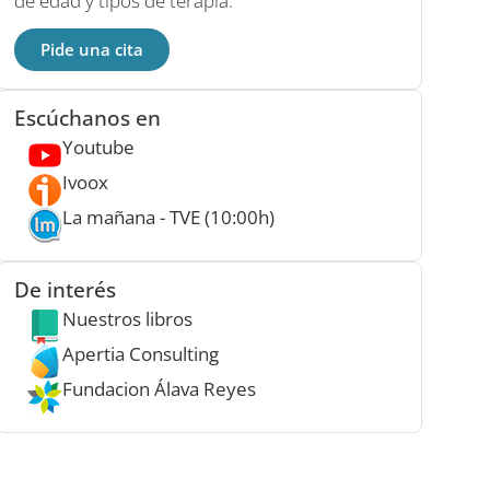
de edad y tipos de terapia.
Pide una cita
Escúchanos en
Youtube
Ivoox
La mañana - TVE (10:00h)
De interés
Nuestros libros
Apertia Consulting
Fundacion Álava Reyes