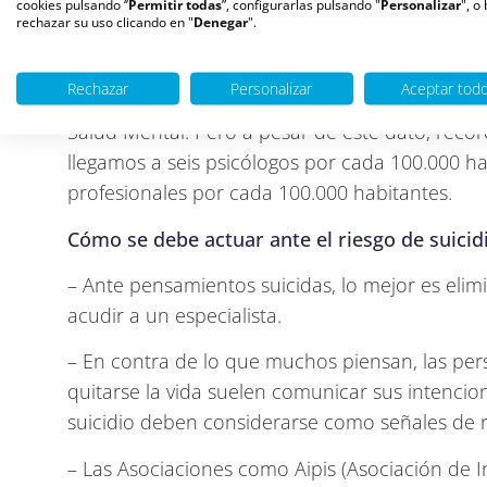
cookies pulsando ‘’
Permitir todas
”, configurarlas pulsando "
Personalizar
", o
Se puede hablar de suicidio y, de hecho, se d
rechazar su uso clicando en "
Denegar
".
evitar que sea un tema tabú.
Rechazar
Personalizar
Aceptar tod
Sabemos que en las circunstancias actuales u
Salud Mental. Pero a pesar de este dato, rec
llegamos a seis psicólogos por cada 100.000 h
profesionales por cada 100.000 habitantes.
Cómo se debe actuar ante el riesgo de suicid
– Ante pensamientos suicidas, lo mejor es elim
acudir a un especialista.
– En contra de lo que muchos piensan, las pe
quitarse la vida suelen comunicar sus intencion
suicidio deben considerarse como señales de r
– Las Asociaciones como Aipis (Asociación de In