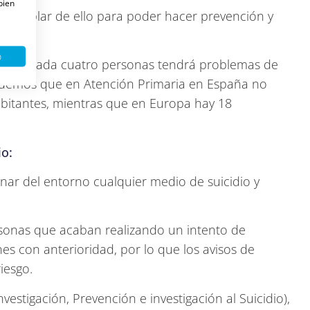
 bien
ebe hablar de ello para poder hacer prevención y
o
na de cada cuatro personas tendrá problemas de
ordemos que en Atención Primaria en España no
abitantes, mientras que en Europa hay 18
io:
inar del entorno cualquier medio de suicidio y
rsonas que acaban realizando un intento de
es con anterioridad, por lo que los avisos de
iesgo.
vestigación, Prevención e investigación al Suicidio),