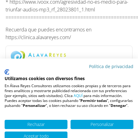
* https://www.ivoox.com/agresividad-no-es-medio-para-
triunfar-audios-mp3_rf_28023801_1.html
===============================================
Recuerda que puedes encontrarnos en
https://clinica.alavareyes.com/
Política de privacidad
Situado en
Madrid
, somos uno de los Centros de
Psicología más grandes de España formado por un
Utilizamos cookies con diversos fines
equipo multidisciplinar de
Psicólogos
, Psiquiatras,
En Álava Reyes Consultores utilizamos cookies propias y de terceros para
Logopedas y Neuropsicólogos, que nos permite
fines analíticos y mostrarte publicidad relacionada con tus preferencias
trabajar con todos los rangos de edad y tipos de
(por ejemplo, sitios web visitados). Clica
AQUÍ
para más información.
Puedes aceptar todas las cookies pulsando ‘’
Permitir todas
”, configurarlas
terapia.
pulsando "
Personalizar
", o bien rechazar su uso clicando en "
Denegar
".
Pide una cita
Rechazar
Personalizar
Escúchanos en
Aceptar todo