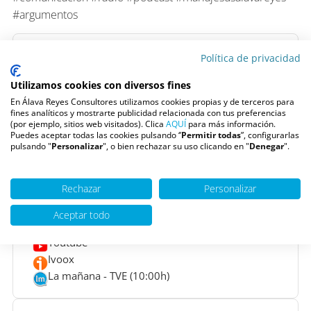
#argumentos
Política de privacidad
Situado en
Madrid
, somos uno de los Centros de
Utilizamos cookies con diversos fines
Psicología más grandes de España formado por un
En Álava Reyes Consultores utilizamos cookies propias y de terceros para
equipo multidisciplinar de
Psicólogos
, Psiquiatras,
fines analíticos y mostrarte publicidad relacionada con tus preferencias
(por ejemplo, sitios web visitados). Clica
AQUÍ
para más información.
Logopedas y Neuropsicólogos, que nos permite
Puedes aceptar todas las cookies pulsando ‘’
Permitir todas
”, configurarlas
trabajar con todos los rangos de edad y tipos de
pulsando "
Personalizar
", o bien rechazar su uso clicando en "
Denegar
".
terapia.
Pide una cita
Rechazar
Personalizar
Aceptar todo
Escúchanos en
Youtube
Ivoox
La mañana - TVE (10:00h)