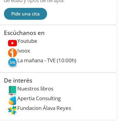
de edad y tipos de terapia.
Pide una cita
Escúchanos en
Youtube
Ivoox
La mañana - TVE (10:00h)
De interés
Nuestros libros
Apertia Consulting
Fundacion Álava Reyes