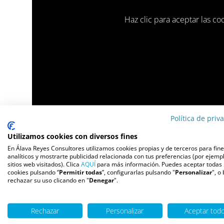
Haz clic para aceptar las co
Política de priv
Utilizamos cookies con diversos fines
Los niños necesitan herramientas para desarrol
En Álava Reyes Consultores utilizamos cookies propias y de terceros para fin
analíticos y mostrarte publicidad relacionada con tus preferencias (por ejempl
dificultades y favoreceremos su desarrollo y s
sitios web visitados). Clica
AQUÍ
para más información. Puedes aceptar todas 
cookies pulsando ‘’
Permitir todas
”, configurarlas pulsando "
Personalizar
", o
transmitiendo nuestro afecto y actuando con s
rechazar su uso clicando en "
Denegar
".
al Día de la importancia de educar la inteligen
Gutierrez.
Rechazar
Personalizar
Aceptar tod
Música por: https://www.bensound.com