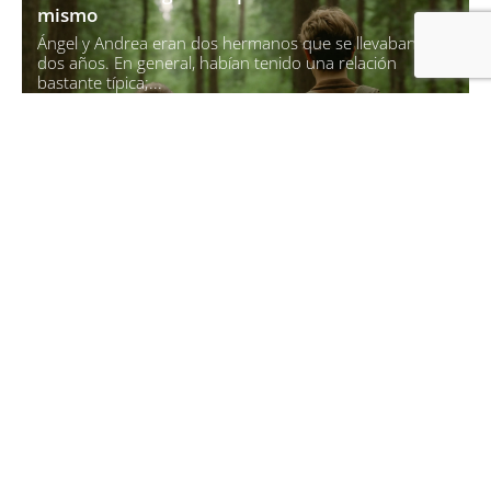
mismo
Ángel y Andrea eran dos hermanos que se llevaban sólo
dos años. En general, habían tenido una relación
bastante típica;...
Ver el caso >
Anterior
1
…
4
5
6
Siguiente