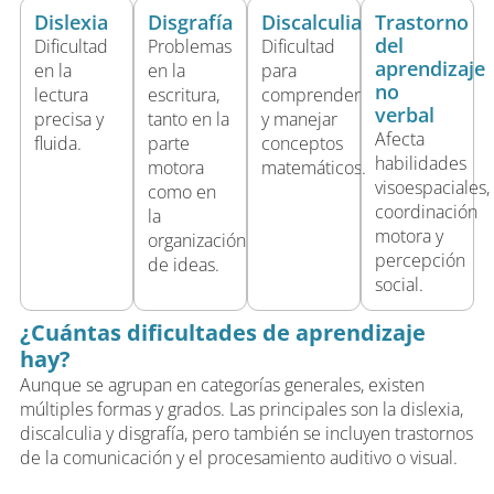
Dislexia
Disgrafía
Discalculia
Trastorno
del
Dificultad
Problemas
Dificultad
aprendizaje
en la
en la
para
no
lectura
escritura,
comprender
verbal
precisa y
tanto en la
y manejar
Afecta
fluida.
parte
conceptos
habilidades
motora
matemáticos.
visoespaciales,
como en
coordinación
la
motora y
organización
percepción
de ideas.
social.
¿Cuántas dificultades de aprendizaje
hay?
Aunque se agrupan en categorías generales, existen
múltiples formas y grados. Las principales son la dislexia,
discalculia y disgrafía, pero también se incluyen trastornos
de la comunicación y el procesamiento auditivo o visual.