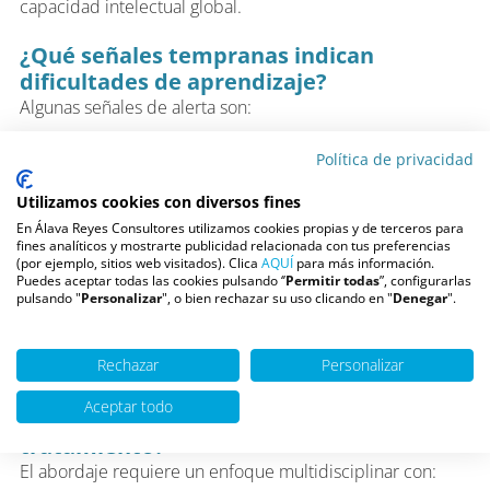
capacidad intelectual global.
¿Qué señales tempranas indican
dificultades de aprendizaje?
Algunas señales de alerta son:
Retraso en aprender el abecedario o contar.
Política de privacidad
Problemas para recordar secuencias.
Utilizamos cookies con diversos fines
Dificultades en seguir instrucciones.
En Álava Reyes Consultores utilizamos cookies propias y de terceros para
fines analíticos y mostrarte publicidad relacionada con tus preferencias
(por ejemplo, sitios web visitados). Clica
AQUÍ
para más información.
Escritura ilegible o muy lenta.
Puedes aceptar todas las cookies pulsando ‘’
Permitir todas
”, configurarlas
pulsando "
Personalizar
", o bien rechazar su uso clicando en "
Denegar
".
Evitar tareas de lectura o cálculo.
Detectarlas en infantil o primaria permite intervenir antes
Rechazar
Personalizar
de que generen problemas emocionales.
Aceptar todo
¿Qué profesionales intervienen en el
tratamiento?
El abordaje requiere un enfoque multidisciplinar con: