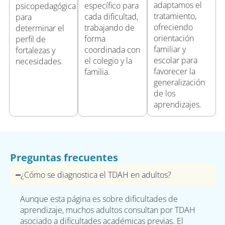
adaptamos el
específico para
psicopedagógica
tratamiento,
cada dificultad,
para
ofreciendo
trabajando de
determinar el
orientación
forma
perfil de
familiar y
coordinada con
fortalezas y
escolar para
el colegio y la
necesidades.
favorecer la
familia.
generalización
de los
aprendizajes.
Preguntas frecuentes
¿Cómo se diagnostica el TDAH en adultos?
Aunque esta página es sobre dificultades de
aprendizaje, muchos adultos consultan por TDAH
asociado a dificultades académicas previas. El