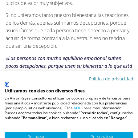
juicios de valor muy subjetivos.
Si no uniéramos tanto nuestro bienestar a las reacciones
de los demás, apenas sufriríamos decepciones, porque
asumiríamos que cada persona tiene derecho a pensar y
actuar de forma contraria a la nuestra. Y eso no tendría
que ser una decepción.
«Las personas con mucho equilibrio emocional sufren
pocas decepciones, porque unen su bienestar a lo que está
en su campo de acción: sus pensamientos, su actitud ante
Política de privacidad
la vida y sus comportamientos. No caen en el error de
dejar que sus emociones dependan de conductas ajenas».
Utilizamos cookies con diversos fines
En Álava Reyes Consultores utilizamos cookies propias y de terceros para
¿Podemos medir nuestro estado emocional?
fines analíticos y mostrarte publicidad relacionada con tus preferencias
(por ejemplo, sitios web visitados). Clica
AQUÍ
para más información.
Sí podemos medir nuestro estado emocional, y de vez en
Puedes aceptar todas las cookies pulsando ‘’
Permitir todas
”, configurarlas
pulsando "
Personalizar
", o bien rechazar su uso clicando en "
Denegar
".
cuanto conviene que hagamos un pequeño test sobre
cómo nos encontramos, si estamos animados/as o
desmotivados/as, alegres o tristes… Es una forma de
Rechazar
Personalizar