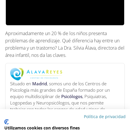
Aproximadamente un 20 % de los niños presenta
problemas de aprendizaje. Qué diferencia hay entre un
problema y un trastorno? La Dra. Silvia Álava, directora del
área infantil, nos da las claves.
Situado en
Madrid
, somos uno de los Centros de
Psicología más grandes de España formado por un
equipo multidisciplinar de
Psicólogos
, Psiquiatras,
Logopedas y Neuropsicólogos, que nos permite
trabajar con todos los rangos de edad y tipos de
terapia.
Política de privacidad
Pide una cita
Utilizamos cookies con diversos fines