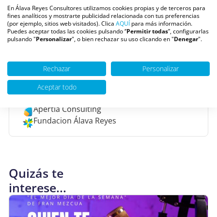
En Álava Reyes Consultores utilizamos cookies propias y de terceros para
fines analíticos y mostrarte publicidad relacionada con tus preferencias
Escúchanos en
(por ejemplo, sitios web visitados). Clica
AQUÍ
para más información.
Puedes aceptar todas las cookies pulsando ‘’
Permitir todas
”, configurarlas
Youtube
pulsando "
Personalizar
", o bien rechazar su uso clicando en "
Denegar
".
Ivoox
La mañana - TVE (10:00h)
Rechazar
Personalizar
De interés
Aceptar todo
Nuestros libros
Apertia Consulting
Fundacion Álava Reyes
Quizás te
interese...