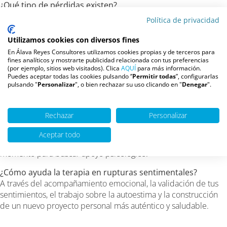
¿Qué tipo de pérdidas existen?
Pueden ser por fallecimiento, ruptura sentimental, pérdida
Política de privacidad
afectiva, de identidad, laboral o incluso ambigua (cuando no
hay cierre emocional claro). Todas requieren elaboración.
Utilizamos cookies con diversos fines
En Álava Reyes Consultores utilizamos cookies propias y de terceros para
¿Cuánto dura el duelo?
fines analíticos y mostrarte publicidad relacionada con tus preferencias
No hay un tiempo fijo; en general, puede durar semanas,
(por ejemplo, sitios web visitados). Clica
AQUÍ
para más información.
Puedes aceptar todas las cookies pulsando ‘’
Permitir todas
”, configurarlas
meses o incluso años según el tipo de pérdida, la persona y el
pulsando "
Personalizar
", o bien rechazar su uso clicando en "
Denegar
".
contexto. Lo clave es ir avanzando hacia la reconciliación
interna.
Rechazar
Personalizar
¿Cuándo debería pedir ayuda profesional?
Si el malestar perdura, interfiere en tu vida diaria o te impide
Aceptar todo
avanzar —o si hay síntomas de depresión— es un buen
momento para buscar apoyo psicológico.
¿Cómo ayuda la terapia en rupturas sentimentales?
A través del acompañamiento emocional, la validación de tus
sentimientos, el trabajo sobre la autoestima y la construcción
de un nuevo proyecto personal más auténtico y saludable.