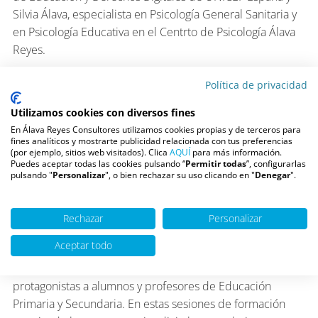
Silvia Álava, especialista en Psicología General Sanitaria y
en Psicología Educativa en el Centrto de Psicología Álava
Reyes.
Durante el desarrollo de la actividad, la Princesa Leonor
Política de privacidad
formó parte de uno de los cuatro grupos de trabajo. Rosa
Díaz, directora general de INCIBE, fue la encargada de
Utilizamos cookies con diversos fines
exponer las conclusiones finales de esta jornada ante más
En Álava Reyes Consultores utilizamos cookies propias y de terceros para
fines analíticos y mostrarte publicidad relacionada con tus preferencias
de 450 alumnos del I.E.S Julio Verne.
(por ejemplo, sitios web visitados). Clica
AQUÍ
para más información.
Puedes aceptar todas las cookies pulsando ‘’
Permitir todas
”, configurarlas
Itinerarios formativos
pulsando "
Personalizar
", o bien rechazar su uso clicando en "
Denegar
".
Las Jornadas Escolares de INCIBE se celebran desde 2016
en diferentes puntos de la geografía española. Hasta la
Rechazar
Personalizar
fecha se han realizado más de 12.300 sesiones, a través
Aceptar todo
de las cuales se ha formado a un total de 56.441 menores
y a 14.786 docentes. Esta iniciativa tiene como
protagonistas a alumnos y profesores de Educación
Primaria y Secundaria. En estas sesiones de formación