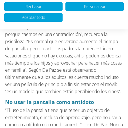
Ser un modelo para los niños
Rechazar
Personalizar
Es un consejo que no hay que olvidar nunca. “No
Aceptar todo
podemos prohibirle al niño la tablet cuando estamos
comiendo y estar nosotros con el móvil constantemente,
porque caemos en una contradicción”, recuerda la
psicóloga. “Es normal que en verano aumente el tiempo
de pantalla, pero cuanto los padres también están en
vacaciones sí que no hay excusas; ahí sí podemos dedicar
más tiempo a los hijos y aprovechar para hacer más cosas
en familia”. Según De Paz se está observando
últimamente que a los adultos les cuenta mucho incluso
ver una película de principio a fin sin estar con el móvil:
“es un modelo que también están percibiendo los niños”.
No usar la pantalla como antídoto
“El uso de la pantalla tiene que tener un objetivo de
entretenimiento, e incluso de aprendizaje, pero no usarla
como un antídoto o un medicamento”, dice De Paz. Nunca