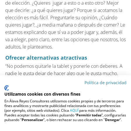
de elección. ¿Quieres jugar a esto o a esto otro? Mejor
que decirle: ¿a qué quieres jugar? Porque si acotamos la
elección es más fácil. Preguntarle su opinión, ¿Cuándo
quieres jugar?, ¿a media mañana o después de comer? Le
estamos explicando que sí va a poder jugar y, además, él
va a elegir, pero claro, entre las opciones que nosotros, los
adultos, le planteamos.
Ofrecer alternativas atractivas
“No podemos quitarle la tablet y ponerle con deberes. A
nadie le gusta dejar de hacer algo que le gusta mucho,
por hacer otra cosa que no le gusta nada”, ejemplifica la
Política de privacidad
profesional. Entonces hay que pensar en una alternativa
Utilizamos cookies con diversos fines
atractiva cuando queremos que se desconecte de la
En Álava Reyes Consultores utilizamos cookies propias y de terceros para
tecnología. Juegos de mesa, muy recomendados,
fines analíticos y mostrarte publicidad relacionada con tus preferencias
actividades con amigos al aire libre, paseos por el campo,
(por ejemplo, sitios web visitados). Clica
AQUÍ
para más información.
Puedes aceptar todas las cookies pulsando ‘’
Permitir todas
”, configurarlas
visitas a la playa o a la piscina… Habrá que anticiparse a
pulsando "
Personalizar
", o bien rechazar su uso clicando en "
Denegar
".
ese momento y organizarse.