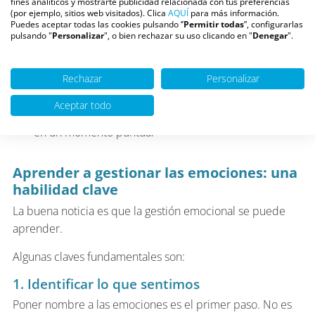
fines analíticos y mostrarte publicidad relacionada con tus preferencias
(por ejemplo, sitios web visitados). Clica
AQUÍ
para más información.
Puedes aceptar todas las cookies pulsando ‘’
Permitir todas
”, configurarlas
Por eso, desarrollar una buena gestión emocional implica
pulsando "
Personalizar
", o bien rechazar su uso clicando en "
Denegar
".
también:
Pensar con criterio propio
Rechazar
Personalizar
Analizar antes de reaccionar
Aceptar todo
Y no dejarnos llevar únicamente por lo que sentimos
en un momento puntual
Aprender a gestionar las emociones: una
habilidad clave
La buena noticia es que la gestión emocional se puede
aprender.
Algunas claves fundamentales son:
1. Identificar lo que sentimos
Poner nombre a las emociones es el primer paso. No es