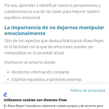
Por eso, aprender a identificar nuestros pensamientos y
cuestionarlos es una de las claves para mejorar nuestro
equilibrio emocional.
La importancia de no dejarnos manipular
emocionalmente
Otro de los aspectos que destaca María Jesús Álava Reyes
es la facilidad con la que las emociones pueden ser
manipuladas en la sociedad actual.
Vivimos en un entorno donde:
Recibimos información constante
Estamos expuestos a opiniones externas
Y, en muchas ocasiones, actuamos más desde la
Política de privacidad
emoción que desde la reflexión
Utilizamos cookies con diversos fines
Esto puede llevarnos a tomar decisiones poco adecuadas
En Álava Reyes Consultores utilizamos cookies propias y de terceros para
o a dejarnos influir por otras personas sin darnos cuenta.