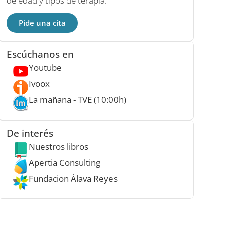
de edad y tipos de terapia.
Pide una cita
Escúchanos en
Youtube
Ivoox
La mañana - TVE (10:00h)
De interés
Nuestros libros
Apertia Consulting
Fundacion Álava Reyes