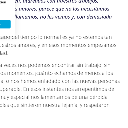
os bien, atareados con nuestros trabajos,
 bien
uestros amores, parece que no los necesitamos
 no les llamamos, no les vemos y, con demasiada
o
cabo del tiempo lo normal es ya no estemos tan
 nuestros amores, y en esos momentos empezamos
dad.
 a veces nos podemos encontrar sin trabajo, sin
n esos momentos, ¡cuánto echamos de menos a los
ja, o nos hemos enfadado con las nuevas personas
nsuperable. En esos instantes nos arrepentimos de
 muy especial nos lamentamos de una pérdida
les que sintieron nuestra lejanía, y respetaron