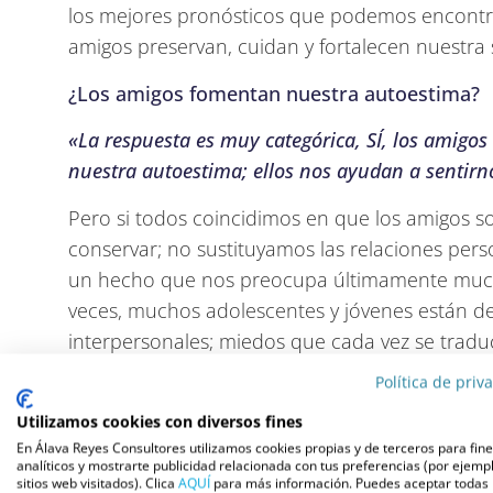
los mejores pronósticos que podemos encontra
amigos preservan, cuidan y fortalecen nuestra
¿Los amigos fomentan nuestra autoestima?
«La respuesta es muy categórica, SÍ, los amigos
nuestra autoestima; ellos nos ayudan a sentirn
Pero si todos coincidimos en que los amigos s
conservar; no sustituyamos las relaciones pers
un hecho que nos preocupa últimamente mucho a
veces, muchos adolescentes y jóvenes están d
interpersonales; miedos que cada vez se tradu
evitación de contacto directo.
Política de priv
¿Es peligroso quedarnos sin amigos?
Utilizamos cookies con diversos fines
En Álava Reyes Consultores utilizamos cookies propias y de terceros para fin
«Sí, es peligroso. Sabemos que uno de los may
analíticos y mostrarte publicidad relacionada con tus preferencias (por ejempl
sitios web visitados). Clica
AQUÍ
para más información. Puedes aceptar todas 