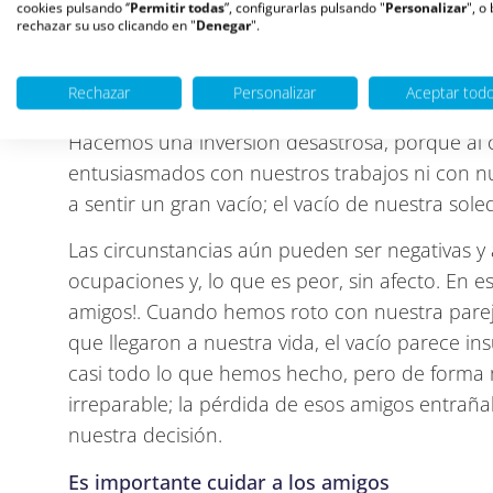
haberse quedado sin amigos. Cuando nos sentim
cookies pulsando ‘’
Permitir todas
”, configurarlas pulsando "
Personalizar
", o
rechazar su uso clicando en "
Denegar
".
entusiasmados con nuestras conquistas o con n
tanto y, sin darnos cuenta, los vamos dejando:
frecuencia, les perdemos».
Rechazar
Personalizar
Aceptar tod
Hacemos una inversión desastrosa, porque al 
entusiasmados con nuestros trabajos ni con
a sentir un gran vacío; el vacío de nuestra sole
Las circunstancias aún pueden ser negativas y
ocupaciones y, lo que es peor, sin afecto. E
amigos!. Cuando hemos roto con nuestra pare
que llegaron a nuestra vida, el vacío parece i
casi todo lo que hemos hecho, pero de forma
irreparable; la pérdida de esos amigos entrañab
nuestra decisión.
Es importante cuidar a los amigos