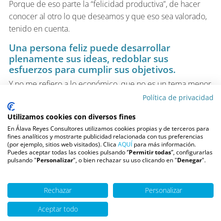
Porque de eso parte la “felicidad productiva”, de hacer
conocer al otro lo que deseamos y que eso sea valorado,
tenido en cuenta.
Una persona feliz puede desarrollar
plenamente sus ideas, redoblar sus
esfuerzos para cumplir sus objetivos.
Y no me refiero a lo económico, que no es un tema menor
y no menos importante.
Política de privacidad
Me refiero a la importancia de sentirse escuchado y
Utilizamos cookies con diversos fines
valorado. Sentir que uno es un eslabón esencial en la
En Álava Reyes Consultores utilizamos cookies propias y de terceros para
fines analíticos y mostrarte publicidad relacionada con tus preferencias
cadena de la producción.
(por ejemplo, sitios web visitados). Clica
AQUÍ
para más información.
Puedes aceptar todas las cookies pulsando ‘’
Permitir todas
”, configurarlas
Es como ocurre en la vida misma, el amor hacia uno nace
pulsando "
Personalizar
", o bien rechazar su uso clicando en "
Denegar
".
con el amor propio y con el que nos hacen saber los
demás. Cuánto más productivos nos volvemos si nos
Rechazar
Personalizar
sentimos amados, estamos más felices!.
Aceptar todo
Siempre ocurre que una motivación enciende en uno una