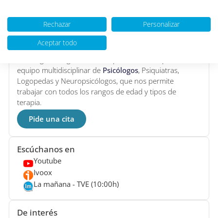
te cause problemas.
Rechazar
Personalizar
Aceptar todo
Situado en
Madrid
, somos uno de los Centros de
Psicología más grandes de España formado por un
equipo multidisciplinar de
Psicólogos
, Psiquiatras,
Logopedas y Neuropsicólogos, que nos permite
trabajar con todos los rangos de edad y tipos de
terapia.
Pide una cita
Escúchanos en
Youtube
Ivoox
La mañana - TVE (10:00h)
De interés