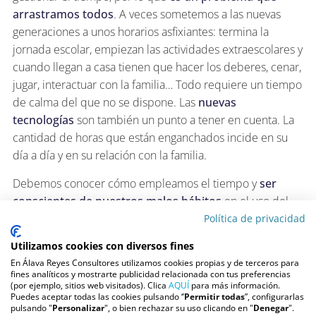
arrastramos todos
. A veces sometemos a las nuevas
generaciones a unos horarios asfixiantes: termina la
jornada escolar, empiezan las actividades extraescolares y
cuando llegan a casa tienen que hacer los deberes, cenar,
jugar, interactuar con la familia… Todo requiere un tiempo
de calma del que no se dispone. Las
nuevas
tecnologías
son también un punto a tener en cuenta. La
cantidad de horas que están enganchados incide en su
día a día y en su relación con la familia.
Debemos conocer cómo empleamos el tiempo y
ser
conscientes de nuestros malos hábitos
en el uso del
tiempo y de los errores que cometemos.
Política de privacidad
Cuestionario para identificar a los ladrones
Utilizamos cookies con diversos fines
del tiempo
En Álava Reyes Consultores utilizamos cookies propias y de terceros para
fines analíticos y mostrarte publicidad relacionada con tus preferencias
Con este cuestionario podrás identificar cuáles son tus
(por ejemplo, sitios web visitados). Clica
AQUÍ
para más información.
Puedes aceptar todas las cookies pulsando ‘’
Permitir todas
”, configurarlas
enemigos del tiempo y cómo gestionarlo para que esto no
pulsando "
Personalizar
", o bien rechazar su uso clicando en "
Denegar
".