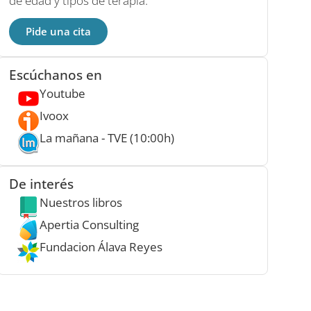
de edad y tipos de terapia.
Pide una cita
Escúchanos en
Youtube
Ivoox
La mañana - TVE (10:00h)
De interés
Nuestros libros
Apertia Consulting
Fundacion Álava Reyes