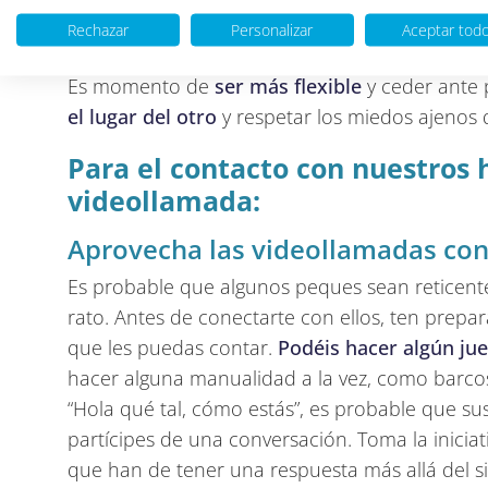
veces la distancia es necesaria.
Rechazar
Personalizar
Aceptar tod
Toca ceder
Es momento de
ser más flexible
y ceder ante 
el lugar del otro
y respetar los miedos ajeno
Para el contacto con nuestros h
videollamada:
Aprovecha las videollamadas con t
Es probable que algunos peques sean reticent
rato. Antes de conectarte con ellos, ten prepara
que les puedas contar.
Podéis hacer algún ju
hacer alguna manualidad a la vez, como barcos
“Hola qué tal, cómo estás”, es probable que s
partícipes de una conversación. Toma la iniciat
que han de tener una respuesta más allá del si 