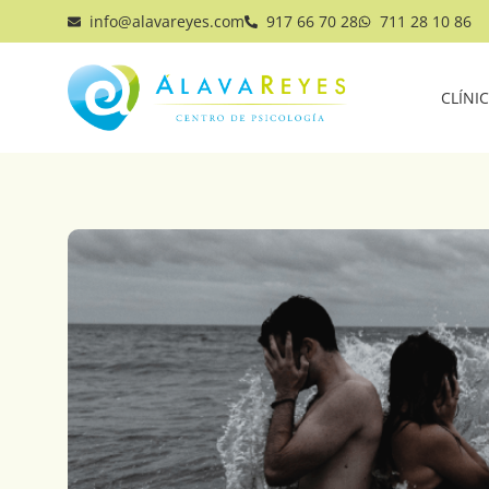
info@alavareyes.com
917 66 70 28
711 28 10 86
CLÍNI