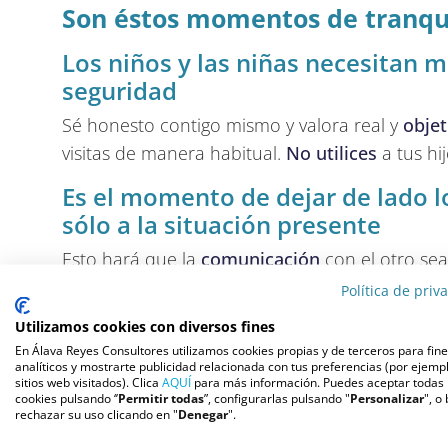
Son éstos momentos de tranqui
Los niños y las niñas necesitan m
seguridad
Sé honesto contigo mismo y valora real y
obje
visitas de manera habitual.
No utilices
a tus hi
Es el momento de dejar de lado l
sólo a la situación presente
Esto hará que la
comunicación
con el otro sea
dudas; hablad entre vosotros, sinceraos en vue
Política de priv
entended su visión de la situación, pues para 
Utilizamos cookies con diversos fines
En Álava Reyes Consultores utilizamos cookies propias y de terceros para fin
Sé generoso y no olvides primar l
analíticos y mostrarte publicidad relacionada con tus preferencias (por ejempl
menor
sitios web visitados). Clica
AQUÍ
para más información. Puedes aceptar todas 
cookies pulsando ‘’
Permitir todas
”, configurarlas pulsando "
Personalizar
", o
rechazar su uso clicando en "
Denegar
".
Es un
momento excepcional que pasará
; por