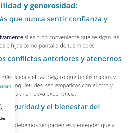
lidad y generosidad:
ás que nunca sentir confianza y
tivamente
si es o no conveniente que se sigan las
jos e hijas como pantalla de tus miedos.
os conflictos anteriores y atenernos
 más fluida y eficaz. Seguro que tenéis miedos y
stras inquietudes, sed empáticos con el otro y
acidad
todos es una nueva experiencia.
es
a seguridad y el bienestar del
o,
las
 bien
 tanto, debemos ser pacientes y entender que a