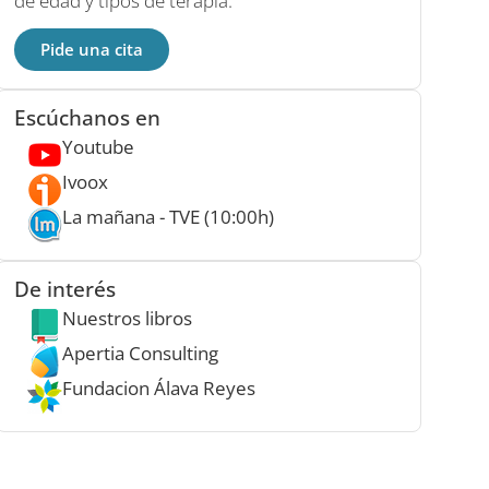
de edad y tipos de terapia.
Pide una cita
Escúchanos en
Youtube
Ivoox
La mañana - TVE (10:00h)
De interés
Nuestros libros
Apertia Consulting
Fundacion Álava Reyes