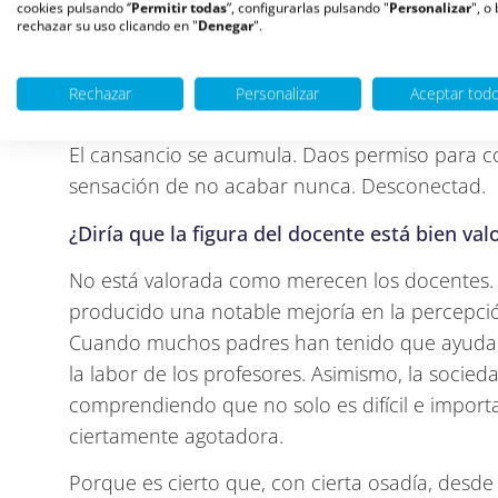
cookies pulsando ‘’
Permitir todas
”, configurarlas pulsando "
Personalizar
", o
Debemos valorar el enorme esfuerzo del profe
rechazar su uso clicando en "
Denegar
".
la exigencia y, sobre todo, en la autoexigencia
llenos de incertidumbre y sin indicios claros 
Rechazar
Personalizar
Aceptar tod
permanentes, es algo a tener muy en cuenta.
El cansancio se acumula. Daos permiso para cor
sensación de no acabar nunca. Desconectad.
¿Diría que la figura del docente está bien va
No está valorada como merecen los docentes. 
producido una notable mejoría en la percepción
Cuando muchos padres han tenido que ayudar a
la labor de los profesores. Asimismo, la socied
comprendiendo que no solo es difícil e impor
ciertamente agotadora.
Porque es cierto que, con cierta osadía, desde 