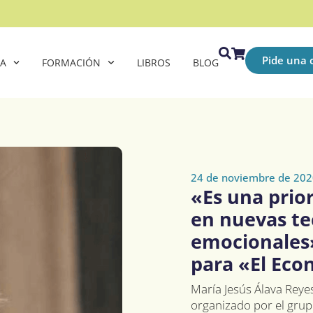
Pide una c
CA
FORMACIÓN
LIBROS
BLOG
24 de noviembre de 202
«Es una prio
en nuevas te
emocionales»
para «El Eco
María Jesús Álava Reye
organizado por el gru