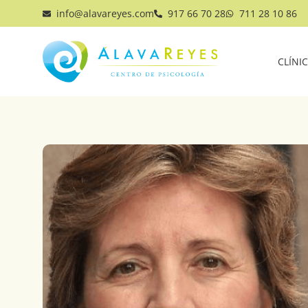
info@alavareyes.com
917 66 70 28
711 28 10 86
CLÍNI