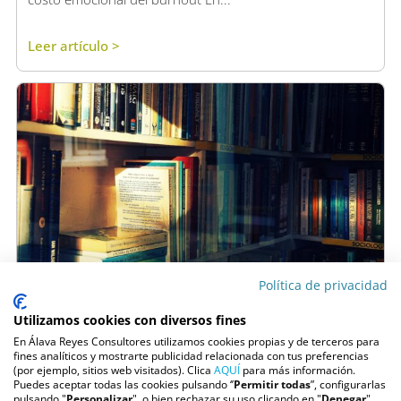
Leer artículo >
Política de privacidad
Utilizamos cookies con diversos fines
4 septiembre, 2025
En Álava Reyes Consultores utilizamos cookies propias y de terceros para
Libros de autoayuda: ¿herramienta de crecimiento
fines analíticos y mostrarte publicidad relacionada con tus preferencias
o arma de doble filo?
(por ejemplo, sitios web visitados). Clica
AQUÍ
para más información.
Puedes aceptar todas las cookies pulsando ‘’
Permitir todas
”, configurarlas
Libros de autoayuda: ¿herramienta de crecimiento o
pulsando "
Personalizar
", o bien rechazar su uso clicando en "
Denegar
".