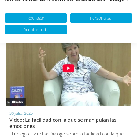
arma de doble filo? En los últimos años,...
Leer artículo >
Rechazar
Personalizar
Aceptar todo
30 julio, 2025
Vídeo: La facilidad con la que se manipulan las
emociones
El Colegio Escucha: Diálogo sobre la facilidad con la que