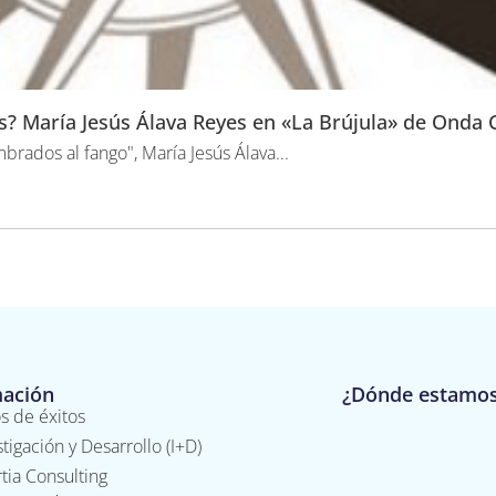
? María Jesús Álava Reyes en «La Brújula» de Onda 
rados al fango", María Jesús Álava...
mación
¿Dónde estamo
s de éxitos
stigación y Desarrollo (I+D)
tia Consulting