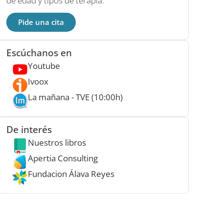
de edad y tipos de terapia.
Pide una cita
Escúchanos en
Youtube
Ivoox
La mañana - TVE (10:00h)
De interés
Nuestros libros
Apertia Consulting
Fundacion Álava Reyes