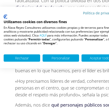
radicalizada. Con la política dividida en dos bl
dinámica del «todo vale»
con eslóganes fácile
Política de priv
arrojadiza contra el adversario.
Utilizamos cookies con diversos fines
Con este panorama de crispación, no parece q
En Álava Reyes Consultores utilizamos cookies propias y de terceros para fin
para ser unos buenos líderes, o, al menos, uno
analíticos y mostrarte publicidad relacionada con tus preferencias (por ejempl
sitios web visitados). Clica
AQUÍ
para más información. Puedes aceptar todas 
cookies pulsando ‘’
Permitir todas
”, configurarlas pulsando "
Personalizar
", o
Brillante, coherente y comprome
rechazar su uso clicando en "
Denegar
".
definen a un buen líder
¿Qué características debe tener un líder de
Rechazar
Personalizar
Aceptar tod
explica que un buen líder logra motivarnos e
buenas en lo que hacemos, pero el líder es br
«Hoy precisamos líderes de verdad, coherente
personas en el centro, que se comprometan co
desde el respeto más profundo», señala la psic
Además, nos dice
qué personajes públicos so