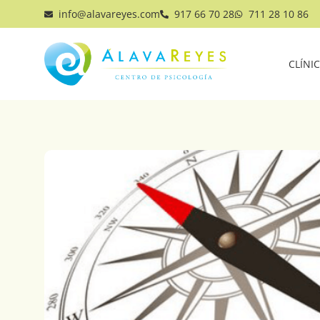
info@alavareyes.com
917 66 70 28
711 28 10 86
CLÍNI