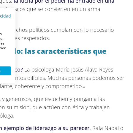
oques,
la lucha por el poder ha entrado en una
s y bruscos que se convierten en un arma
acidad
ue muchos políticos cumplan con lo necesario
es
s líderes respetados.
o,
las
 bien
tido: las características que
mocrático?
La psicóloga María Jesús Álava Reyes
o
n momentos difíciles. Muchas personas podemos ser
illante, coherente y comprometido.»
s y generosos, que escuchen y pongan a las
n su misión, que actúen con ética y trabajen
óloga.
n ejemplo de liderazgo a su parecer
. Rafa Nadal o