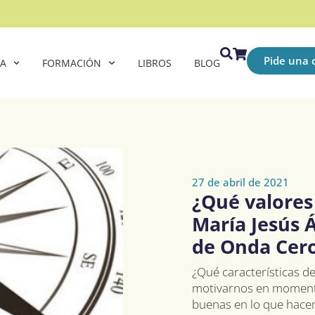
Pide una c
CA
FORMACIÓN
LIBROS
BLOG
27 de abril de 2021
¿Qué valores
María Jesús 
de Onda Cero
¿Qué características d
motivarnos en momento
buenas en lo que hacemo