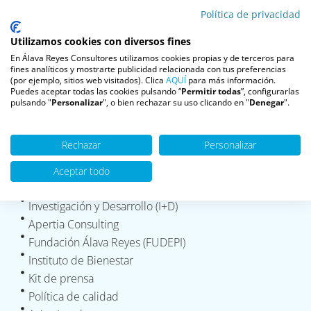
Política de privacidad
Utilizamos cookies con diversos fines
En Álava Reyes Consultores utilizamos cookies propias y de terceros para
fines analíticos y mostrarte publicidad relacionada con tus preferencias
(por ejemplo, sitios web visitados). Clica
AQUÍ
para más información.
Puedes aceptar todas las cookies pulsando ‘’
Permitir todas
”, configurarlas
pulsando "
Personalizar
", o bien rechazar su uso clicando en "
Denegar
".
Autorizado por la Comunidad de Madrid como Centro
Especializado de Psicología Clínica.
Inscrito en el registro: CS12152
Rechazar
Personalizar
Aceptar todo
Información
Casos de éxitos
Investigación y Desarrollo (I+D)
Apertia Consulting
Fundación Álava Reyes (FUDEPI)
Instituto de Bienestar
Kit de prensa
Política de calidad