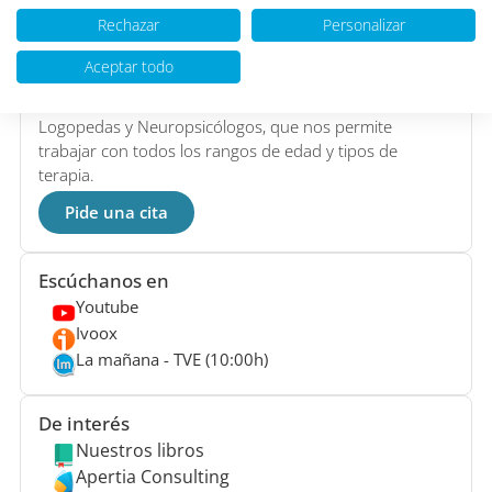
Rechazar
Personalizar
Situado en
Madrid
, somos uno de los Centros de
Aceptar todo
Psicología más grandes de España formado por un
equipo multidisciplinar de
Psicólogos
, Psiquiatras,
Logopedas y Neuropsicólogos, que nos permite
trabajar con todos los rangos de edad y tipos de
terapia.
Pide una cita
Escúchanos en
Youtube
Ivoox
La mañana - TVE (10:00h)
De interés
Nuestros libros
Apertia Consulting