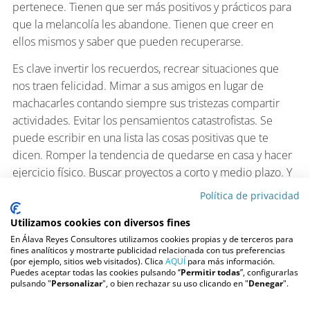
pertenece. Tienen que ser más positivos y prácticos para
que la melancolía les abandone. Tienen que creer en
ellos mismos y saber que pueden recuperarse.
Es clave invertir los recuerdos, recrear situaciones que
nos traen felicidad. Mimar a sus amigos en lugar de
machacarles contando siempre sus tristezas compartir
actividades. Evitar los pensamientos catastrofistas. Se
puede escribir en una lista las cosas positivas que te
dicen. Romper la tendencia de quedarse en casa y hacer
ejercicio físico. Buscar proyectos a corto y medio plazo. Y
reírse aunque no les apetezca. La risa es tan poderosa
Política de privacidad
que es una de las mejores medicinas para nuestro
Utilizamos cookies con diversos fines
organismo. La tristeza como la melancolía pueden ser
En Álava Reyes Consultores utilizamos cookies propias y de terceros para
contagiosas. El mejor antídoto es la ilusión. Hay que
fines analíticos y mostrarte publicidad relacionada con tus preferencias
buscar una ilusión que te anime, estimule y alegre tu
(por ejemplo, sitios web visitados). Clica
AQUÍ
para más información.
Puedes aceptar todas las cookies pulsando ‘’
Permitir todas
”, configurarlas
corazón.
pulsando "
Personalizar
", o bien rechazar su uso clicando en "
Denegar
".