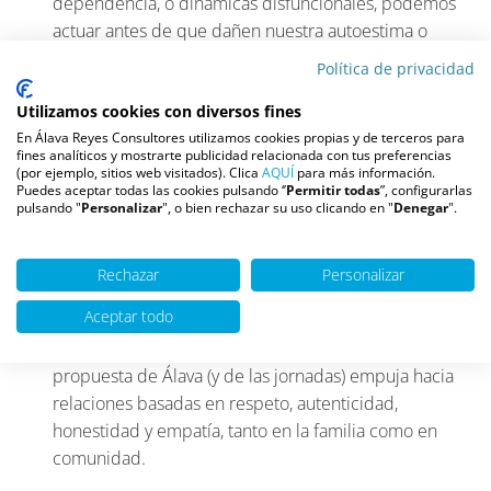
dependencia, o dinámicas disfuncionales, podemos
actuar antes de que dañen nuestra autoestima o
nuestro equilibrio.
Política de privacidad
Educación emocional en familia y comunidad
. No
Utilizamos cookies con diversos fines
es sólo tarea del individuo: educar desde la infancia
En Álava Reyes Consultores utilizamos cookies propias y de terceros para
en inteligencia emocional, empatía y autocuidado es
fines analíticos y mostrarte publicidad relacionada con tus preferencias
fundamental.
(por ejemplo, sitios web visitados). Clica
AQUÍ
para más información.
Puedes aceptar todas las cookies pulsando ‘’
Permitir todas
”, configurarlas
Valoración del acompañamiento profesional
. La
pulsando "
Personalizar
", o bien rechazar su uso clicando en "
Denegar
".
psicología no es estigma: tener herramientas
profesionales que ayuden a reflexionar sobre
Rechazar
Personalizar
relaciones, límites, y autocuidado emocional es una
forma de vincular salud y calidad de vida.
Aceptar todo
Fomento de vínculos sanos y auténticos
. La
propuesta de Álava (y de las jornadas) empuja hacia
relaciones basadas en respeto, autenticidad,
honestidad y empatía, tanto en la familia como en
comunidad.