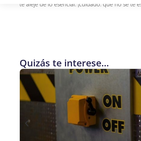
te aleje de lo esencial: ¡cuidado: que no se te e
Quizás te interese...