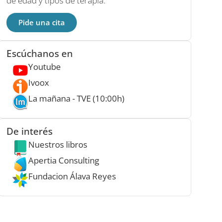
de edad y tipos de terapia.
Pide una cita
Escúchanos en
Youtube
Ivoox
La mañana - TVE (10:00h)
De interés
Nuestros libros
Apertia Consulting
Fundacion Álava Reyes