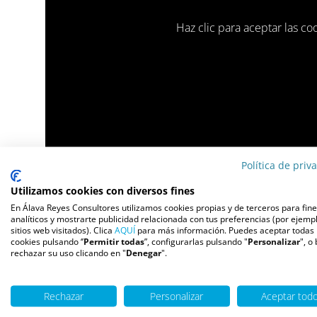
Haz clic para aceptar las co
Política de priv
Utilizamos cookies con diversos fines
Tu tiempo no te pertenecerá si no tienes claros
En Álava Reyes Consultores utilizamos cookies propias y de terceros para fin
analíticos y mostrarte publicidad relacionada con tus preferencias (por ejempl
dedica tiempo para tu autocuidado.
sitios web visitados). Clica
AQUÍ
para más información. Puedes aceptar todas 
cookies pulsando ‘’
Permitir todas
”, configurarlas pulsando "
Personalizar
", o
rechazar su uso clicando en "
Denegar
".
María Jesús Álava Reyes reflexiona sobre este tu
«Nos quejamos de que nos falta tiempo. En la 
Rechazar
Personalizar
Aceptar tod
para ti es importante, no dejes que los ladrone