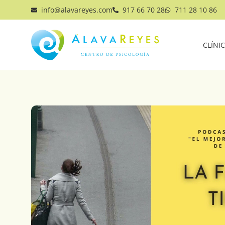
info@alavareyes.com
917 66 70 28
711 28 10 86
CLÍNI