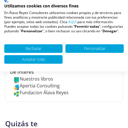
trabajar con todos los rangos de edad y tipos de
Utilizamos cookies con diversos fines
terapia.
En Álava Reyes Consultores utilizamos cookies propias y de terceros para
Pide una cita
fines analíticos y mostrarte publicidad relacionada con tus preferencias
(por ejemplo, sitios web visitados). Clica
AQUÍ
para más información.
Puedes aceptar todas las cookies pulsando ‘’
Permitir todas
”, configurarlas
pulsando "
Personalizar
", o bien rechazar su uso clicando en "
Denegar
".
Escúchanos en
Youtube
Ivoox
Rechazar
Personalizar
La mañana - TVE (10:00h)
Aceptar todo
De interés
Nuestros libros
Apertia Consulting
Fundacion Álava Reyes
Quizás te