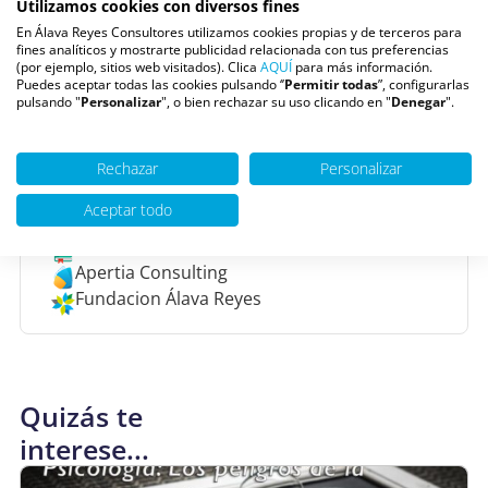
Utilizamos cookies con diversos fines
Pide una cita
En Álava Reyes Consultores utilizamos cookies propias y de terceros para
fines analíticos y mostrarte publicidad relacionada con tus preferencias
(por ejemplo, sitios web visitados). Clica
AQUÍ
para más información.
Escúchanos en
Puedes aceptar todas las cookies pulsando ‘’
Permitir todas
”, configurarlas
pulsando "
Personalizar
", o bien rechazar su uso clicando en "
Denegar
".
Youtube
Ivoox
La mañana - TVE (10:00h)
Rechazar
Personalizar
Aceptar todo
De interés
Nuestros libros
Apertia Consulting
Fundacion Álava Reyes
Quizás te
interese...