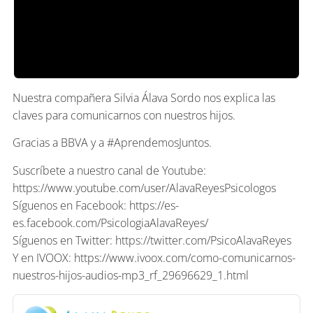
Nuestra compañera Silvia Álava Sordo nos explica las
claves para comunicarnos con nuestros hijos.
Gracias a BBVA y a #AprendemosJuntos.
Suscríbete a nuestro canal de Youtube:
https://www.youtube.com/user/AlavaReyesPsicologos
Síguenos en Facebook: https://es-
es.facebook.com/PsicologiaAlavaReyes/
Síguenos en Twitter: https://twitter.com/PsicoAlavaReyes
Y en IVOOX: https://www.ivoox.com/como-comunicarnos-
nuestros-hijos-audios-mp3_rf_29696629_1.html