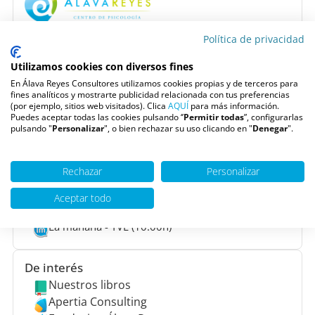
Situado en
Madrid
, somos uno de los Centros de
Política de privacidad
Psicología más grandes de España formado por un
equipo multidisciplinar de
Psicólogos
, Psiquiatras,
Utilizamos cookies con diversos fines
Logopedas y Neuropsicólogos, que nos permite
En Álava Reyes Consultores utilizamos cookies propias y de terceros para
trabajar con todos los rangos de edad y tipos de
fines analíticos y mostrarte publicidad relacionada con tus preferencias
(por ejemplo, sitios web visitados). Clica
AQUÍ
para más información.
terapia.
Puedes aceptar todas las cookies pulsando ‘’
Permitir todas
”, configurarlas
pulsando "
Personalizar
", o bien rechazar su uso clicando en "
Denegar
".
Pide una cita
Rechazar
Personalizar
Escúchanos en
Youtube
Aceptar todo
Ivoox
La mañana - TVE (10:00h)
De interés
Nuestros libros
Apertia Consulting