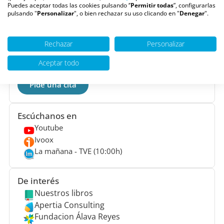
Puedes aceptar todas las cookies pulsando ‘’
Permitir todas
”, configurarlas
Situado en
Madrid
, somos uno de los Centros de
pulsando "
Personalizar
", o bien rechazar su uso clicando en "
Denegar
".
Psicología más grandes de España formado por un
equipo multidisciplinar de
Psicólogos
, Psiquiatras,
Rechazar
Personalizar
Logopedas y Neuropsicólogos, que nos permite
trabajar con todos los rangos de edad y tipos de
Aceptar todo
terapia.
Pide una cita
Escúchanos en
Youtube
Ivoox
La mañana - TVE (10:00h)
De interés
Nuestros libros
Apertia Consulting
Fundacion Álava Reyes