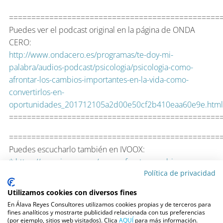
===============================================
Puedes ver el podcast original en la página de ONDA
CERO:
http://www.ondacero.es/programas/te-doy-mi-
palabra/audios-podcast/psicologia/psicologia-como-
afrontar-los-cambios-importantes-en-la-vida-como-
convertirlos-en-
oportunidades_201712105a2d00e50cf2b410eaa60e9e.html
===============================================
===============================================
Puedes escucharlo también en IVOOX:
* https://www.ivoox.com/como-afrontar-cambios-
Política de privacidad
importantes-vida-audios-mp3_rf_22648048_1.html
===============================================
Utilizamos cookies con diversos fines
En Álava Reyes Consultores utilizamos cookies propias y de terceros para
fines analíticos y mostrarte publicidad relacionada con tus preferencias
(por ejemplo, sitios web visitados). Clica
AQUÍ
para más información.