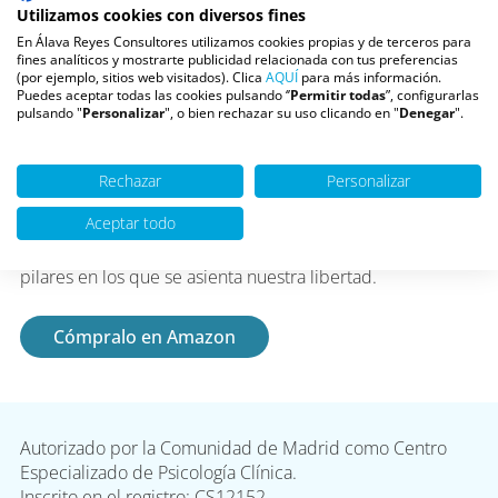
María Jesús Álava, autora de libros de gran éxito como
La
Utilizamos cookies con diversos fines
inutilidad del sufrimiento
–con más de 500.000 ejemplares
En Álava Reyes Consultores utilizamos cookies propias y de terceros para
vendidos–, te recuerda que LO MEJOR DE TU VIDA ERES
fines analíticos y mostrarte publicidad relacionada con tus preferencias
TÚ. Creer en ti hoy y siempre será tu principal objetivo.
(por ejemplo, sitios web visitados). Clica
AQUÍ
para más información.
Puedes aceptar todas las cookies pulsando ‘’
Permitir todas
”, configurarlas
¡No te engañes! Solo alcanzarás tus metas si confías
pulsando "
Personalizar
", o bien rechazar su uso clicando en "
Denegar
".
en ti.
No despreciemos la fuerza de nuestras emociones,
Rechazar
Personalizar
porque cuando estas son libres, cuando nos pertenecen y
Aceptar todo
no permitimos que nadie nos las robe ni las utilice para
sus fines, se vuelven invencibles y se erigen en los grandes
pilares en los que se asienta nuestra libertad.
Cómpralo en Amazon
Autorizado por la Comunidad de Madrid como Centro
Especializado de Psicología Clínica.
Inscrito en el registro: CS12152