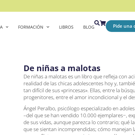
Pide una c
CA
FORMACIÓN
LIBROS
BLOG
De niñas a malotas
De niñas a malotas es un libro que refleja con ac
realidad de las chicas adolescentes hoy y, tam
tan difícil de sus «princesas». Ellas, entre la bús
progenitores, entre el amor incondicional y el de
Ángel Peralbo, psicólogo especializado en adole
–del que se han vendido 10.000 ejemplares−, ex
de sus vidas, aunque parezca lo contrario; qué la
que se sientan incomprendidas; cómo manejan la