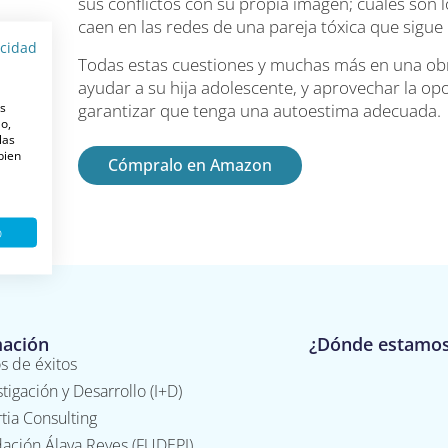
sus conflictos con su propia imagen; cuáles son l
caen en las redes de una pareja tóxica que sigu
acidad
Todas estas cuestiones y muchas más en una ob
ayudar a su hija adolescente, y aprovechar la op
es
garantizar que tenga una autoestima adecuada.
o,
las
 bien
Cómpralo en Amazon
o
mación
¿Dónde estamo
s de éxitos
stigación y Desarrollo (I+D)
tia Consulting
ación Álava Reyes (FUDEPI)