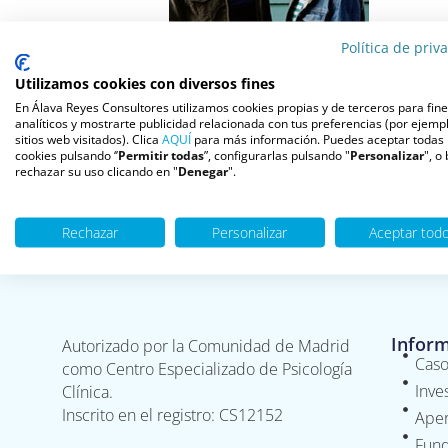
Política de priv
Autor/a: Ángel Peralbo
Utilizamos cookies con diversos fines
En Álava Reyes Consultores utilizamos cookies propias y de terceros para fin
analíticos y mostrarte publicidad relacionada con tus preferencias (por ejempl
sitios web visitados). Clica
AQUÍ
para más información. Puedes aceptar todas 
cookies pulsando ‘’
Permitir todas
”, configurarlas pulsando "
Personalizar
", o
rechazar su uso clicando en "
Denegar
".
Rechazar
Personalizar
Aceptar tod
Infor
Autorizado por la Comunidad de Madrid
Caso
como Centro Especializado de Psicología
Inve
Clínica.
Inscrito en el registro: CS12152
Aper
Fund