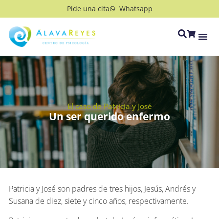
Pide una cita
Whatsapp
El caso de Patricia y José
Un ser querido enfermo
Patricia y José son padres de tres hijos, Jesús, Andrés y
Susana de diez, siete y cinco años, respectivamente.