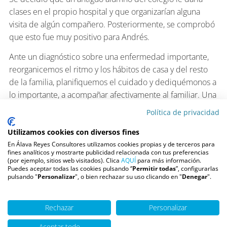
clases en el propio hospital y que organizarían alguna
visita de algún compañero. Posteriormente, se comprobó
que esto fue muy positivo para Andrés.
Ante un diagnóstico sobre una enfermedad importante,
reorganicemos el ritmo y los hábitos de casa y del resto
de la familia, planifiquemos el cuidado y dediquémonos a
lo importante, a acompañar afectivamente al familiar. Una
vez reorganizado el día a día familiar y tener cubierta la
Política de privacidad
compañía de Andrés, iniciamos el módulo que llamamos
Utilizamos cookies con diversos fines
de autocontrol emocional.
En Álava Reyes Consultores utilizamos cookies propias y de terceros para
El objetivo era que Beatriz y José aprendieran a controlar
fines analíticos y mostrarte publicidad relacionada con tus preferencias
(por ejemplo, sitios web visitados). Clica
AQUÍ
para más información.
sus preocupaciones y temo- res. Es normal y frecuente
Puedes aceptar todas las cookies pulsando ‘’
Permitir todas
”, configurarlas
pulsando "
Personalizar
", o bien rechazar su uso clicando en "
Denegar
".
que ante la enfermedad de su hijo piensen cosas
negativas como “¿y si algo sale mal?”, “¿se recuperará?”,
“no podré vivir si se muere”, y, como consecuencia de
Rechazar
Personalizar
estos pensamientos, sentir nervios, temor y tristeza.
Aceptar todo