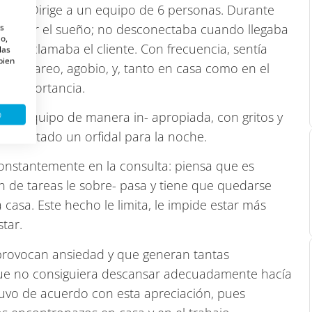
ntes. Dirige a un equipo de 6 personas. Durante
 conciliar el sueño; no desconectaba cuando llegaba
es
o,
le reclamaba el cliente. Con frecuencia, sentía
las
 bien
n de mareo, agobio, y, tanto en casa como en el
an importancia.
o
 del equipo de manera in- apropiada, con gritos y
a recetado un orfidal para la noche.
constantemente en la consulta: piensa que es
 de tareas le sobre- pasa y tiene que quedarse
casa. Este hecho le limita, le impide estar más
tar.
e provocan ansiedad y que generan tantas
ue no consiguiera descansar adecuadamente hacía
stuvo de acuerdo con esta apreciación, pues