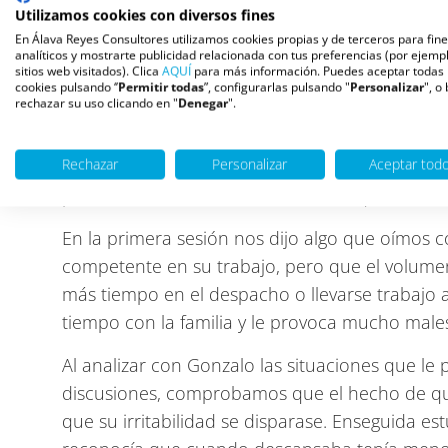
nuevas responsabilidades con clientes importa
Utilizamos cookies con diversos fines
los últimos tres meses tenía dificultades para
En Álava Reyes Consultores utilizamos cookies propias y de terceros para fin
analíticos y mostrarte publicidad relacionada con tus preferencias (por ejempl
a casa y no paraba de pensar en los temas que 
sitios web visitados). Clica
AQUÍ
para más información. Puedes aceptar todas 
cookies pulsando ‘’
Permitir todas
”, configurarlas pulsando "
Personalizar
", o
que el corazón se le aceleraba; tenía sensació
rechazar su uso clicando en "
Denegar
".
trabajo, discutía mucho por cosas que no tení
Rechazar
Personalizar
Aceptar tod
Hacía dos días, se había dirigido a un miembro
portazos. Había acudido al médico, que le habí
En la primera sesión nos dijo algo que oímos 
competente en su trabajo, pero que el volumen
más tiempo en el despacho o llevarse trabajo a 
tiempo con la familia y le provoca mucho males
Al analizar con Gonzalo las situaciones que l
discusiones, comprobamos que el hecho de q
que su irritabilidad se disparase. Enseguida e