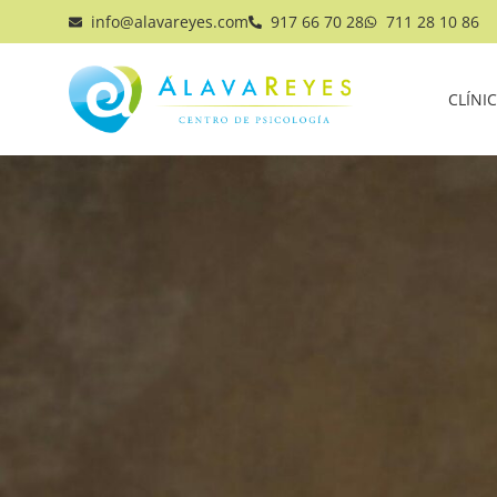
info@alavareyes.com
917 66 70 28
711 28 10 86
CLÍNI