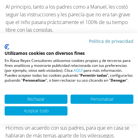
Al principio, tanto a los padres como a Manuel, les costó
seguir las instrucciones y les parecía que no era tan grave
que el niño pasara prácticamente el 100% de su tiempo
libre con las consolas.
Política de privacidad
Pero tras varias sesiones, asumieron que era necesario
restringir su uso y “obligarle” a hacer otras cosas, a ser
Utilizamos cookies con diversos fines
posible al aire libre y en presencia de más niños.
En Álava Reyes Consultores utilizamos cookies propias y de terceros para
fines analíticos y mostrarte publicidad relacionada con tus preferencias
Además, hubo que trabajar con el niño entrenándole en
(por ejemplo, sitios web visitados). Clica
AQUÍ
para más información.
Puedes aceptar todas las cookies pulsando ‘’
Permitir todas
”, configurarlas
Habilidades sociales básicas, pues su forma de
pulsando "
Personalizar
", o bien rechazar su uso clicando en "
Denegar
".
interactuar tanto con el resto de adultos como con los
demás niños, era hablar de los juegos a los que jugaba, de
Rechazar
Personalizar
cómo pasarse las pantallas, y no le importaba que su
audiencia se aburriera o incluso le pidiera que cambiara
Aceptar todo
de tema que era un rollo.
Hicimos un acuerdo con sus padres, para que en casa se
hablaran de más temas aparte de los videojuegos.