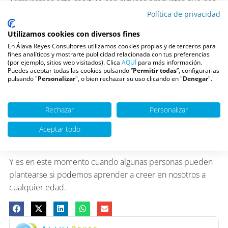
Terminamos este capítulo con algunas preguntas que nos
Política de privacidad
permitan profundizar en nuestro conocimiento interno:
• ¿Te sientes una persona libre?
Utilizamos cookies con diversos fines
• ¿Consultas a los demás, antes de tomar decisiones
En Álava Reyes Consultores utilizamos cookies propias y de terceros para
importantes? ¿Prevalecen sus argumentos sobre tus
fines analíticos y mostrarte publicidad relacionada con tus preferencias
(por ejemplo, sitios web visitados). Clica
AQUÍ
para más información.
ideas?
Puedes aceptar todas las cookies pulsando ‘’
Permitir todas
”, configurarlas
• ¿En algún momento has renunciado a tu libertad?
pulsando "
Personalizar
", o bien rechazar su uso clicando en "
Denegar
".
• ¿Crees que has ayudado a las personas importantes de
tu vida a ser más libres?
Rechazar
Personalizar
• Hoy, en tu presente actual, ¿hay algo que aún puedes y
quieres hacer en tu camino por ser la persona
Aceptar todo
auténticamente libre que siempre has deseado?
Y es en este momento cuando algunas personas pueden
plantearse si podemos aprender a creer en nosotros a
cualquier edad.