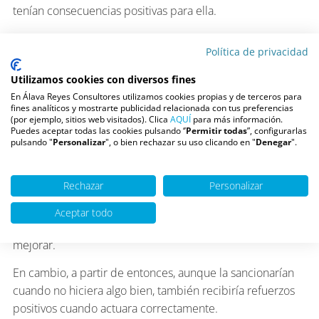
tenían consecuencias positivas para ella.
En el plano más práctico, menos psicológico, proponerse
Política de privacidad
ser más organizada en casa, resolver su dejadez y cumplir
con más eficacia con sus obligaciones o aprender a
Utilizamos cookies con diversos fines
reaccionar mejor con su hermana cambió el clima familiar
En Álava Reyes Consultores utilizamos cookies propias y de terceros para
fines analíticos y mostrarte publicidad relacionada con tus preferencias
de inmediato y ella empezó a percibir como dejaba de
(por ejemplo, sitios web visitados). Clica
AQUÍ
para más información.
ser la mala de la película para empezar a tener ciertos
Puedes aceptar todas las cookies pulsando ‘’
Permitir todas
”, configurarlas
pulsando "
Personalizar
", o bien rechazar su uso clicando en "
Denegar
".
privilegios que hacía tiempo había perdido y que la tenían
sumida en una situación de castigo casi permanente.
Rechazar
Personalizar
Aunque siempre parece que estos estados les dan igual,
lo cierto es que son bastante terribles además de
Aceptar todo
ineficaces porque les infunden aún menos motivación por
mejorar.
En cambio, a partir de entonces, aunque la sancionarían
cuando no hiciera algo bien, también recibiría refuerzos
positivos cuando actuara correctamente.