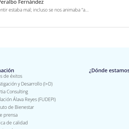
Peralbo Fernández
r estaba mal; incluso se nos animaba “a...
mación
¿Dónde estamo
s de éxitos
stigación y Desarrollo (I+D)
tia Consulting
ación Álava Reyes (FUDEPI)
ituto de Bienestar
de prensa
tica de calidad