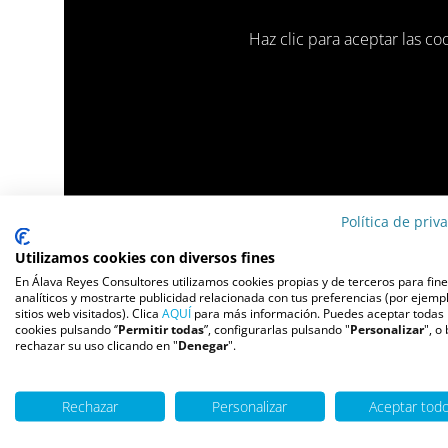
Haz clic para aceptar las co
Política de priv
Utilizamos cookies con diversos fines
En Álava Reyes Consultores utilizamos cookies propias y de terceros para fin
analíticos y mostrarte publicidad relacionada con tus preferencias (por ejempl
sitios web visitados). Clica
AQUÍ
para más información. Puedes aceptar todas 
cookies pulsando ‘’
Permitir todas
”, configurarlas pulsando "
Personalizar
", o
rechazar su uso clicando en "
Denegar
".
Rechazar
Personalizar
Aceptar tod