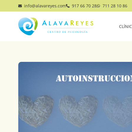
info@alavareyes.com
917 66 70 28
711 28 10 86
CLÍNI