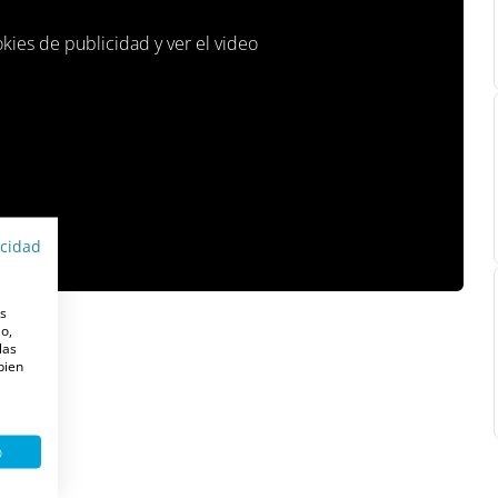
okies de publicidad y ver el video
acidad
es
o,
las
 bien
o