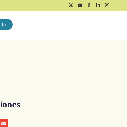
ita
iones