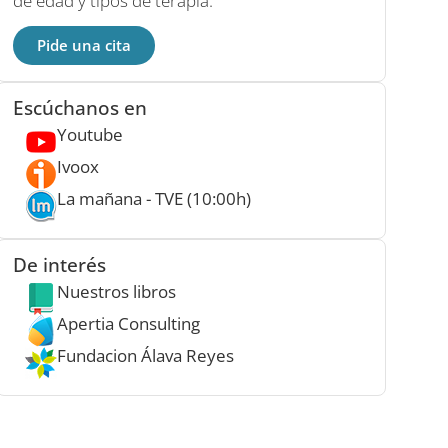
de edad y tipos de terapia.
Pide una cita
Escúchanos en
Youtube
Ivoox
La mañana - TVE (10:00h)
De interés
Nuestros libros
Apertia Consulting
Fundacion Álava Reyes