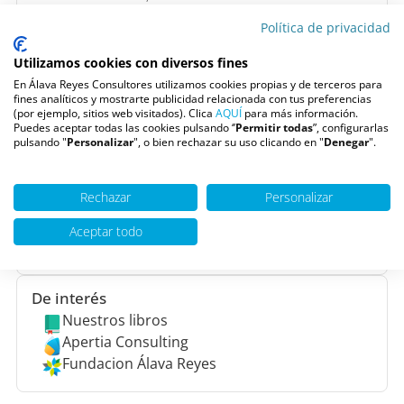
Psicología más grandes de España formado por un
Política de privacidad
equipo multidisciplinar de
Psicólogos
, Psiquiatras,
Logopedas y Neuropsicólogos, que nos permite
Utilizamos cookies con diversos fines
trabajar con todos los rangos de edad y tipos de
En Álava Reyes Consultores utilizamos cookies propias y de terceros para
terapia.
fines analíticos y mostrarte publicidad relacionada con tus preferencias
(por ejemplo, sitios web visitados). Clica
AQUÍ
para más información.
Pide una cita
Puedes aceptar todas las cookies pulsando ‘’
Permitir todas
”, configurarlas
pulsando "
Personalizar
", o bien rechazar su uso clicando en "
Denegar
".
Escúchanos en
Rechazar
Personalizar
Youtube
Ivoox
Aceptar todo
La mañana - TVE (10:00h)
De interés
Nuestros libros
Apertia Consulting
Fundacion Álava Reyes